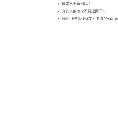
确定不要返回吗？
真的真的确定不要返回吗？
好吧.还是随便你要不要真的确定